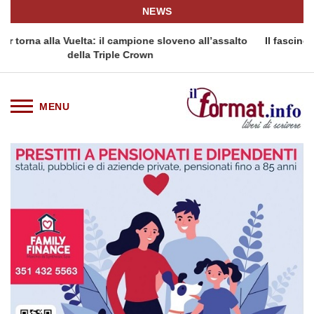
NEWS
e sloveno all’assalto
Il fascino intramontabile del Dress Watch
n
prezzo per tornare a ...