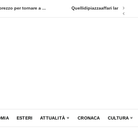
cia un nuovo appuntamento in terra siciliana: Quellidipiazzatrinità
MIA
ESTERI
ATTUALITÀ
CRONACA
CULTURA