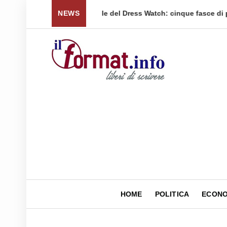
sce di prezzo per tornare a ...
NEWS
Quellidipiazzaaffari lan
HOME
POLITICA
ECONO