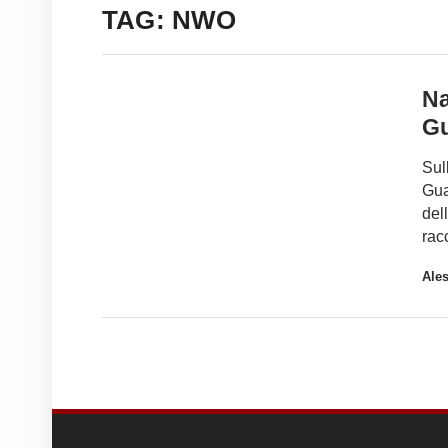
TAG: NWO
Na
G
Sul
Gua
del
rac
Ale