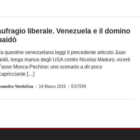
ufragio liberale. Venezuela e il domino
uaidò
la questine venezuelana leggi il precedente articolo Juan
idò, longa manus degli USA contro Nicolas Maduro, vicerè
l’asse Mosca-Pechino: uno scenario a dir poco
capricciante […]
ssandro Verdoliva
14 Marzo 2019
ESTERI
|
|