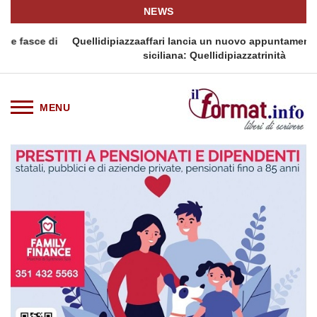
NEWS
ce di
Quellidipiazzaaffari lancia un nuovo appuntamento in terr
siciliana: Quellidipiazzatrinità