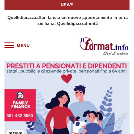
NEWS
i
Quellidipiazzaaffari lancia un nuovo appuntamento in terra
siciliana: Quellidipiazzatrinità