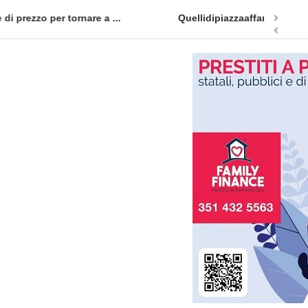
appuntamento in terra siciliana: Quellidipiazzatrinità
Tag Heuer