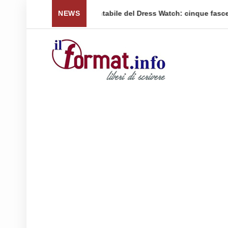
 per tornare a ...
NEWS
Quellidipiazzaaffari lancia un nuovo 