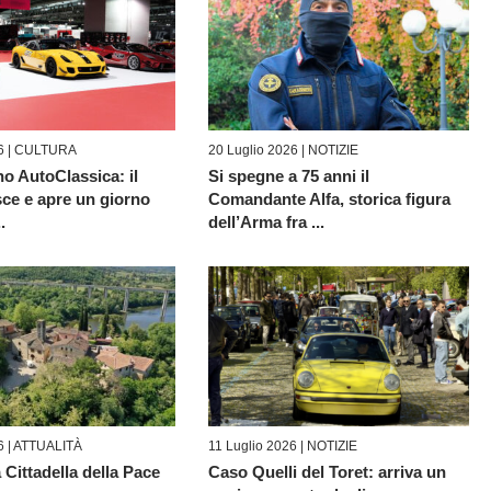
6 |
CULTURA
20 Luglio 2026 |
NOTIZIE
o AutoClassica: il
Si spegne a 75 anni il
sce e apre un giorno
Comandante Alfa, storica figura
.
dell’Arma fra ...
6 |
ATTUALITÀ
11 Luglio 2026 |
NOTIZIE
 Cittadella della Pace
Caso Quelli del Toret: arriva un