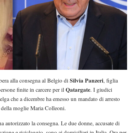
Silvia Panzeri
ibera alla consegna al Belgio di
, figlia
Qatargate
ersone finite in carcere per il
. I giudici
 belga che a dicembre ha emesso un mandato di arresto
e della moglie Maria Colleoni.
 ha autorizzato la consegna. Le due donne, accusate di
ione e riciclaggio, sono ai domiciliari in Italia. Ora per