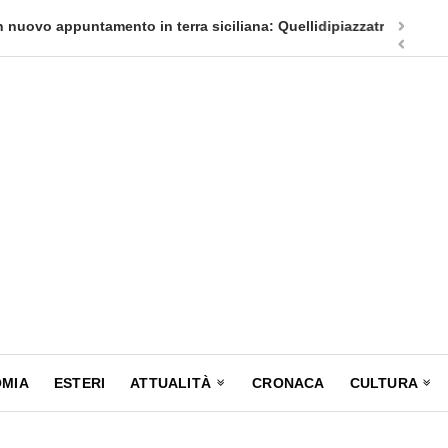
appuntamento in terra siciliana: Quellidipiazzatrinità
Tag Heuer
MIA
ESTERI
ATTUALITÀ
CRONACA
CULTURA