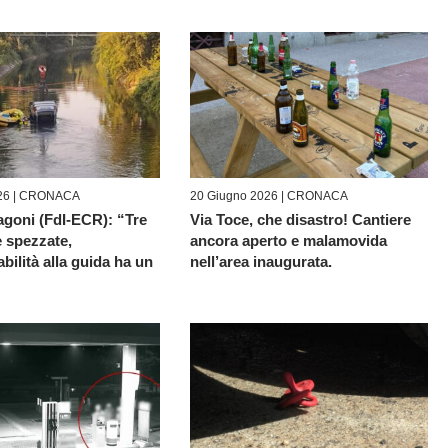
26 |
CRONACA
20 Giugno 2026 |
CRONACA
goni (FdI-ECR): “Tre
Via Toce, che disastro! Cantiere
e spezzate,
ancora aperto e malamovida
abilità alla guida ha un
nell’area inaugurata.