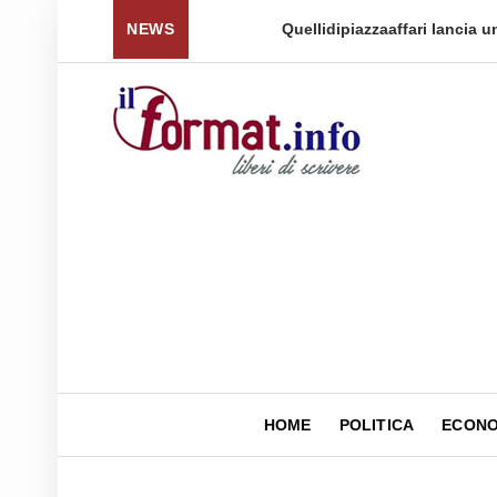
 per tornare a ...
NEWS
Quellidipiazzaaffari lancia un nuovo 
HOME
POLITICA
ECONO