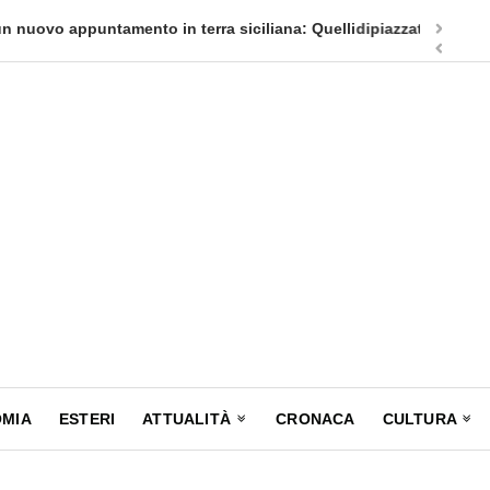
appuntamento in terra siciliana: Quellidipiazzatrinità
Tag Heuer
MIA
ESTERI
ATTUALITÀ
CRONACA
CULTURA