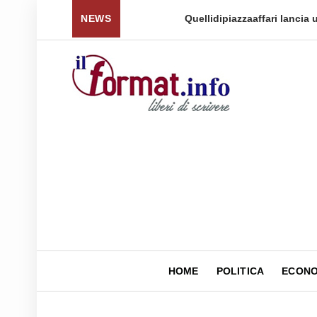
 per tornare a ...
NEWS
Quellidipiazzaaffari lancia un nuovo 
HOME
POLITICA
ECONO