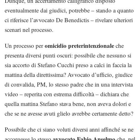
Dunque, un accertamento calligrafico disposto
eventualmente dai giudici, potrebbe – stando a quanto
ci riferisce l’avvocato De Benedictis – rivelare ulteriori
scenari nel processo.
omicidio preterintenzionale
Un processo per
che
presenta diversi punti oscuri: possibile che nessuno si
sia accorto di Stefano Cucchi preso a calci in faccia la
mattina della direttissima? Avvocato d’ufficio, giudice
di convalida, PM, lo stesso padre che in una intervista
video – reperita con estrema difficoltà – dichiara che
quella mattina Stefano stava bene, non aveva dolori e
che se ne avesse avuti glielo avrebbe certamente detto?
Possibile che ci siano voluti diversi anni affinché se ne
avvocato Fabio Anselmo
accorgesse lo stesso
che, nel