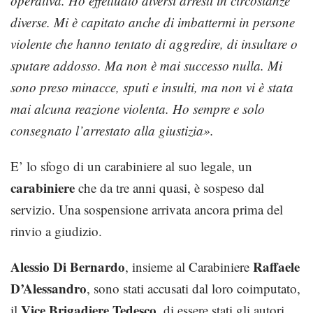
operativa. Ho effettuato diversi arresti in circostanze
diverse. Mi è capitato anche di imbattermi in persone
violente che hanno tentato di aggredire, di insultare o
sputare addosso. Ma non è mai successo nulla. Mi
sono preso minacce, sputi e insulti, ma non vi è stata
mai alcuna reazione violenta. Ho sempre e solo
consegnato l’arrestato alla giustizia».
E’ lo sfogo di un carabiniere al suo legale, un
carabiniere
che da tre anni quasi, è sospeso dal
servizio. Una sospensione arrivata ancora prima del
rinvio a giudizio.
Alessio Di Bernardo
Raffaele
, insieme al Carabiniere
D’Alessandro
, sono stati accusati dal loro coimputato,
Vice Brigadiere Tedesco
il
, di essere stati gli autori