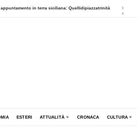
appuntamento in terra siciliana: Quellidipiazzatrinità
Tag Heuer
MIA
ESTERI
ATTUALITÀ
CRONACA
CULTURA