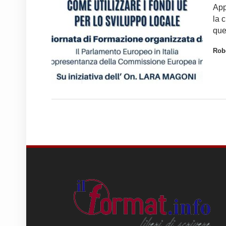
App
la c
que
Robe