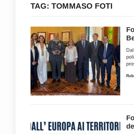
TAG: TOMMASO FOTI
Fo
Be
Dal
pol
pro
Robe
Fo
de