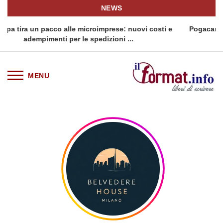
NEWS
icroimprese: nuovi costi e
Pogacar torna alla Vuelta: il campi
 spedizioni ...
della Triple Cr