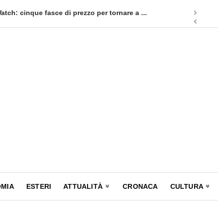
nare a ...
Quellidipiazzaaffari lancia un nuovo appuntam
MIA
ESTERI
ATTUALITÀ
CRONACA
CULTURA