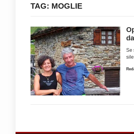
TAG: MOGLIE
Op
da
Se 
sil
Red