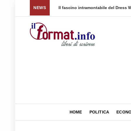
scino intramontabile del Dress Watch: cinque fasce di prezzo per tor
NEWS
HOME
POLITICA
ECONO