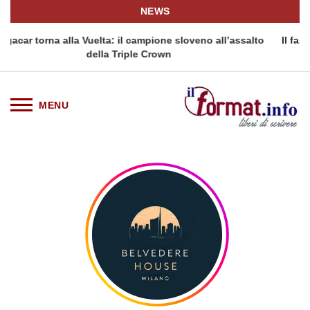
NEWS
a: il campione sloveno all’assalto
Il fascino intramontabile de
a Triple Crown
prezzo per 