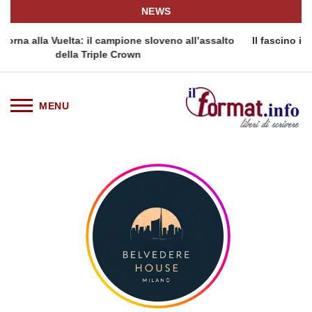
NEWS
pione sloveno all’assalto
Il fascino intramontabile del Dress W
Crown
prezzo per tornare a 