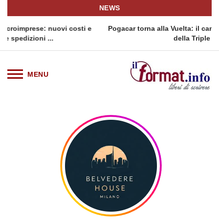
NEWS
uovi costi e
Pogacar torna alla Vuelta: il campione sloveno al
.
della Triple Crown