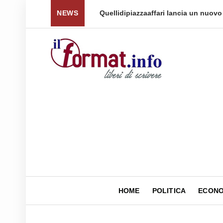
iana: Quellidipiazzatrinità
NEWS
Tag Heuer lancia una variante Limit
HOME
POLITICA
ECONO