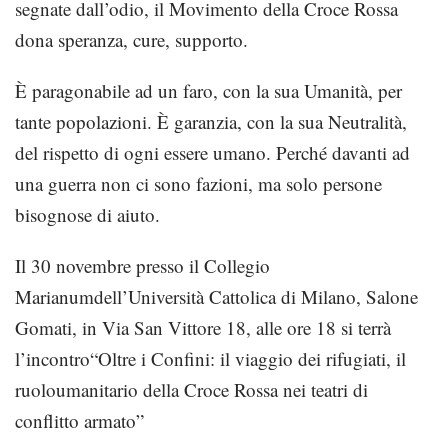
segnate dall’odio, il Movimento della Croce Rossa
dona speranza, cure, supporto.
È
paragonabile ad
un faro, con la sua Umanità, per
tante popolazioni. È garanzia, con la sua Neutralità,
del rispetto di ogni essere umano. Perché davanti ad
una guerra non ci sono fazioni, ma solo persone
bisognose di aiuto.
Il 30 novembre presso il Collegio
Marianum
dell
’
Un
iversità Cattolica di Milano
, Salone
Gomati
, in Via San Vittore 18
,
alle
ore 18
si terrà
l
’
incontro
“
Oltre i Confini: il viaggio dei rifugiati, il
ruolo
umanitario
dell
a Croce Rossa
nei te
atri di
conflitto armato
”