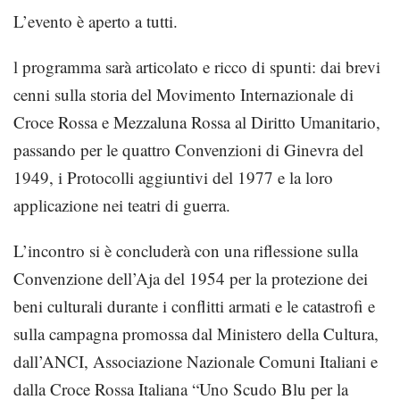
L
’
evento è aperto a tutti.
l programma
sarà
articolato e ricco di spunti: dai brevi
cenni sulla storia del Movimento Internazionale di
Croce Rossa e Mezzaluna Rossa al Diritto Umanitario,
passando per le quattro Convenzioni di Ginevra del
1949, i Protocolli aggiuntivi del 1977 e la loro
applicazione nei teatri di guerra.
L
’
incontro
si è conclu
derà
con una riflessione sulla
Convenzione dell’Aja del 1954 per la protezione dei
beni culturali durante i conflitti armati
e le catastrofi
e
sul
la campagna promossa dal
M
inistero della
C
ul
tura
,
dall
’
ANCI, Associazione
Nazionale
Comuni Italiani
e
d
a
lla
Croce Rossa Italiana
“Uno Scudo Blu per la