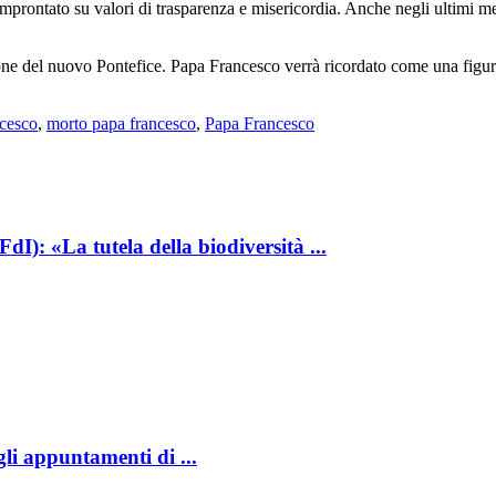
, improntato su valori di trasparenza e misericordia. Anche negli ultimi m
.
ione del nuovo Pontefice. Papa Francesco verrà ricordato come una figura
ncesco
,
morto papa francesco
,
Papa Francesco
I): «La tutela della biodiversità ...
gli appuntamenti di ...