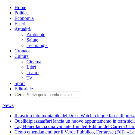
Home
Politica
Economia
Esteri
Attualità
Ambiente
Salute
Tecnologia
Cronaca
Cultura
Cinema
Libri
Teatro
Tv
Sport
Editoriale
Cerca
News
Il fascino intramontabile del Dress Watch: cinque fasce di prezzo
Quellidipiazzaaffari lancia un nuovo appuntamento in terra sicili
Tag Heuer lancia una variante Limited Edition del Carrera Chr
Cento emendamenti per il Verde Pubblico, Ferrarese (FdI): «La tu