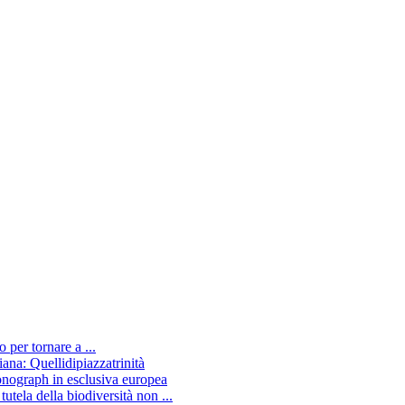
 per tornare a ...
ana: Quellidipiazzatrinità
onograph in esclusiva europea
tela della biodiversità non ...