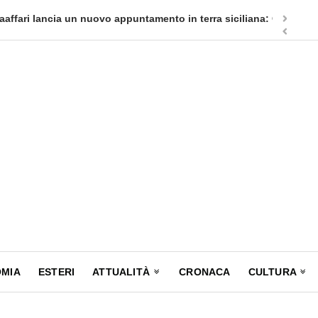
appuntamento in terra siciliana: Quellidipiazzatrinità
Tag Heuer
MIA
ESTERI
ATTUALITÀ
CRONACA
CULTURA