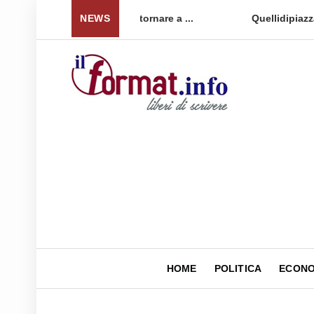
 per tornare a ...
NEWS
Quellidipiazzaaffari lancia un nuovo 
HOME
POLITICA
ECONO