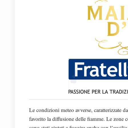
Le condizioni meteo avverse, caratterizzate da
favorito la diffusione delle fiamme. Le zone co
sono stati aiutati a fuggire anche con l’ausilio