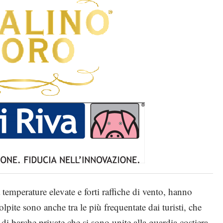
 temperature elevate e forti raffiche di vento, hanno
lpite sono anche tra le più frequentate dai turisti, che
 di barche private che si sono unite alla guardia costiera