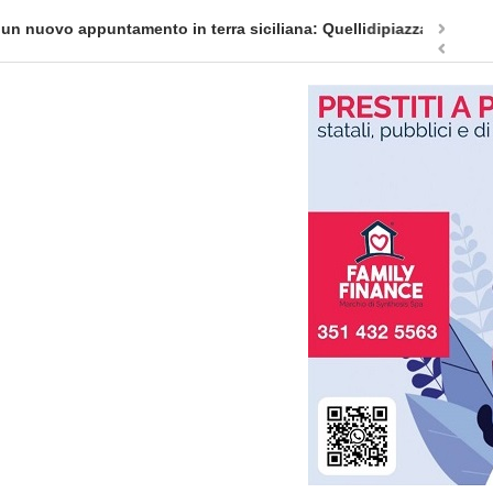
appuntamento in terra siciliana: Quellidipiazzatrinità
Tag Heuer