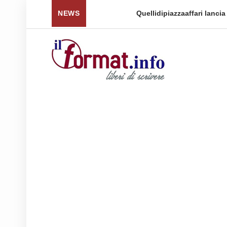
 per tornare a ...
NEWS
Quellidipiazzaaffari lancia un nuovo 