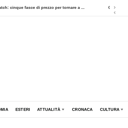
appuntamento in terra siciliana: Quellidipiazzatrinità
Tag Heuer
MIA
ESTERI
ATTUALITÀ
CRONACA
CULTURA