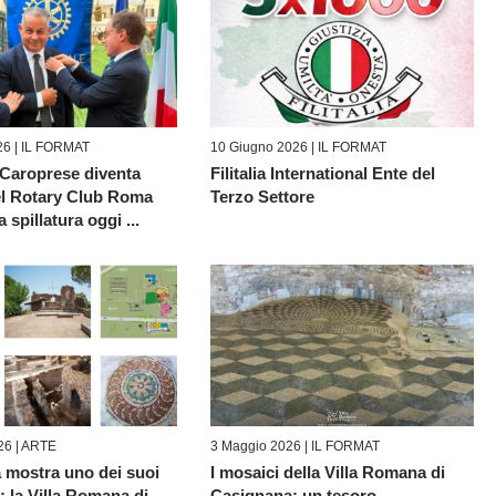
26 |
IL FORMAT
10 Giugno 2026 |
IL FORMAT
Caroprese diventa
Filitalia International Ente del
l Rotary Club Roma
Terzo Settore
a spillatura oggi ...
26 |
ARTE
3 Maggio 2026 |
IL FORMAT
a mostra uno dei suoi
I mosaici della Villa Romana di
: la Villa Romana di ...
Casignana: un tesoro