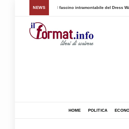
 per tornare a ...
NEWS
Quellidipiazzaaffari lancia un nuovo 
HOME
POLITICA
ECONO