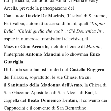
Lo spettacolo, condotto da Anna Di Maria e Paky
Arcella, prevede la partecipazione del
Davide De
Marinis
Cantautore
, (Festival di Sanremo,
Festivalbar, autore di successo di brani, quali ‘
Troppo
Bella’,
‘
Chiedi quello che
vuoi
‘ , ‘
C’è Domenica In
‘,
ospite in numerose trasmissioni televisive), il
Gino Accardo
,
Maestro
definito l’erede di
Murolo
,
Antonio
Mancini
Enzo
l’interprete
e lo showman
Guariglia
.
Castello Ruggero
Di Lauria sono famosi i ruderi del
,
dei Palazzi e, soprattutto, le sue Chiese, tra cui
Santuario
della
Madonna dell’Armo
il
, la Chiesa di
San Giacomo Apostolo e di San Nicola di Bari, la
Beato
Domenico Lentini
cappella del
, il convento dei
Cappuccini e il convento di San Bernardino.