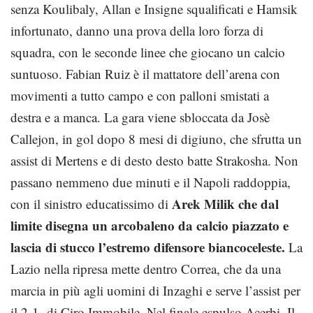
senza Koulibaly, Allan e Insigne squalificati e Hamsik
infortunato, danno una prova della loro forza di
squadra, con le seconde linee che giocano un calcio
suntuoso. Fabian Ruiz è il mattatore dell’arena con
movimenti a tutto campo e con palloni smistati a
destra e a manca. La gara viene sbloccata da Josè
Callejon, in gol dopo 8 mesi di digiuno, che sfrutta un
assist di Mertens e di desto desto batte Strakosha. Non
passano nemmeno due minuti e il Napoli raddoppia,
Arek Milik che dal
con il sinistro educatissimo di
limite disegna un arcobaleno da calcio piazzato e
lascia di stucco l’estremo difensore biancoceleste.
La
Lazio nella ripresa mette dentro Correa, che da una
marcia in più agli uomini di Inzaghi e serve l’assist per
il 2-1 di Ciro Immobile. Nel finale espulso Acerbi. Il