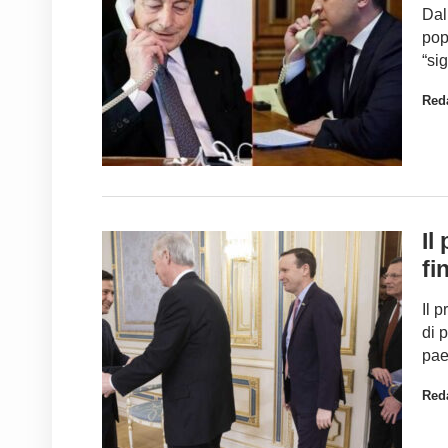
Dal
pop
“si
Red
Il
fi
Il 
di 
pae
Red