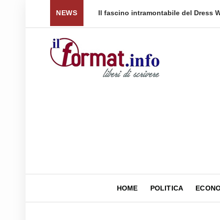
e di prezzo per tornare a ...
NEWS
Quellidipiazzaaffari lanci
HOME
POLITICA
ECONO