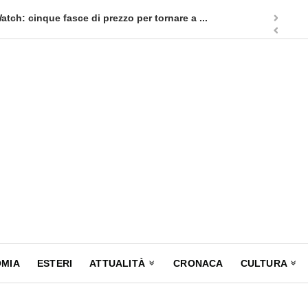
a un nuovo appuntamento in terra siciliana: Quellidipiazzatrinità
MIA
ESTERI
ATTUALITÀ
CRONACA
CULTURA