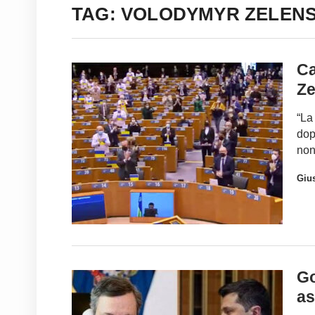
TAG: VOLODYMYR ZELENS
Ca
Ze
“La
dop
non
Gius
Go
as