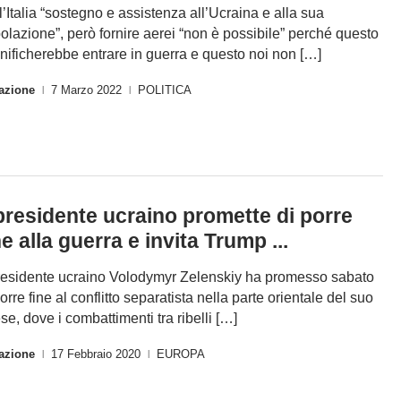
l’Italia “sostegno e assistenza all’Ucraina e alla sua
olazione”, però fornire aerei “non è possibile” perché questo
gnificherebbe entrare in guerra e questo noi non […]
azione
7 Marzo 2022
POLITICA
|
|
 presidente ucraino promette di porre
ne alla guerra e invita Trump ...
presidente ucraino Volodymyr Zelenskiy ha promesso sabato
porre fine al conflitto separatista nella parte orientale del suo
se, dove i combattimenti tra ribelli […]
azione
17 Febbraio 2020
EUROPA
|
|