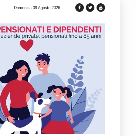
o intramontabile del Dress Watch: cinque fasce di prezzo per tornare
Domenica 09 Agosto 2026