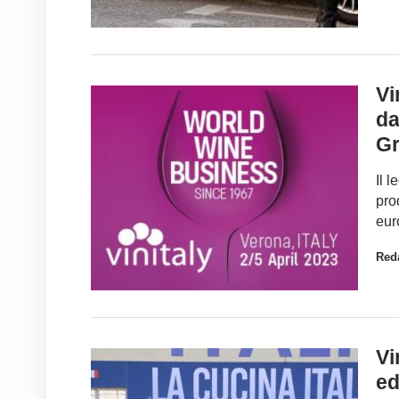
Vi
da
Gr
Il 
pro
eur
Red
Vi
ed