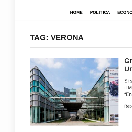
HOME
POLITICA
ECONO
TAG: VERONA
Gr
Un
Si 
il 
“En
Robe