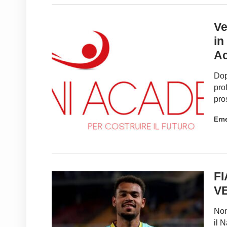
Ve
in
A
Dop
pro
pro
Ern
F
V
Non
il 