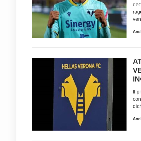
dec
rag
ven
And
A
V
I
Il 
con
dic
And