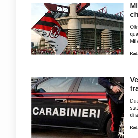
Mi
ch
Olt
qua
Mil
Red
Ve
fra
Due
stat
di 
Red