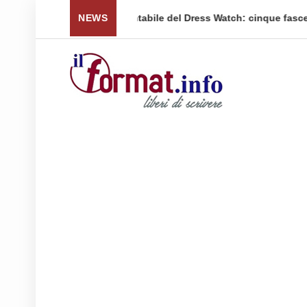
 per tornare a ...
NEWS
Quellidipiazzaaffari lancia un nuovo 