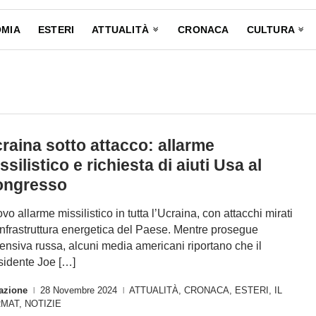
MIA
ESTERI
ATTUALITÀ
CRONACA
CULTURA
raina sotto attacco: allarme
ssilistico e richiesta di aiuti Usa al
ongresso
vo allarme missilistico in tutta l’Ucraina, con attacchi mirati
’infrastruttura energetica del Paese. Mentre prosegue
ffensiva russa, alcuni media americani riportano che il
sidente Joe […]
azione
28 Novembre 2024
ATTUALITÀ
,
CRONACA
,
ESTERI
,
IL
|
|
RMAT
,
NOTIZIE