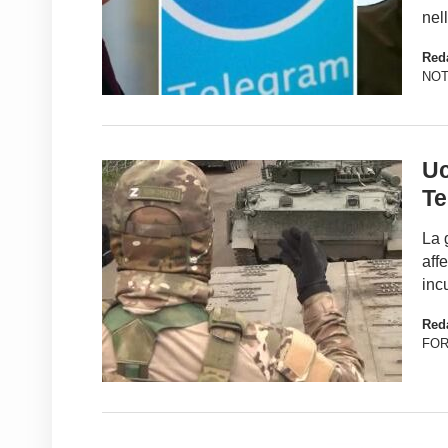
nel
Red
NOT
Uc
Te
La 
affe
inc
Red
FO