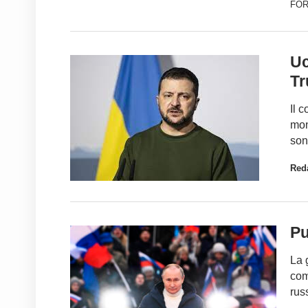
FO
Uc
Tr
Il 
mon
son
Red
Pu
La 
com
rus