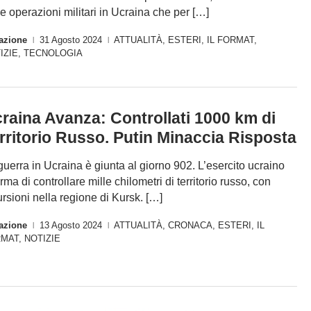
le operazioni militari in Ucraina che per […]
azione
31 Agosto 2024
ATTUALITÀ
,
ESTERI
,
IL FORMAT
,
|
|
IZIE
,
TECNOLOGIA
raina Avanza: Controllati 1000 km di
rritorio Russo. Putin Minaccia Risposta
guerra in Ucraina è giunta al giorno 902. L’esercito ucraino
rma di controllare mille chilometri di territorio russo, con
ursioni nella regione di Kursk. […]
azione
13 Agosto 2024
ATTUALITÀ
,
CRONACA
,
ESTERI
,
IL
|
|
RMAT
,
NOTIZIE