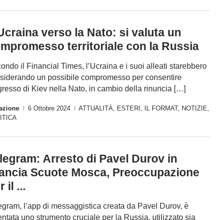
Ucraina verso la Nato: si valuta un
mpromesso territoriale con la Russia
ondo il Financial Times, l’Ucraina e i suoi alleati starebbero
siderando un possibile compromesso per consentire
ngresso di Kiev nella Nato, in cambio della rinuncia […]
azione
6 Ottobre 2024
ATTUALITÀ
,
ESTERI
,
IL FORMAT
,
NOTIZIE
,
|
|
ITICA
legram: Arresto di Pavel Durov in
ancia Scuote Mosca, Preoccupazione
 il ...
egram, l’app di messaggistica creata da Pavel Durov, è
entata uno strumento cruciale per la Russia, utilizzato sia