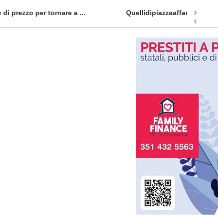
appuntamento in terra siciliana: Quellidipiazzatrinità
Tag Heuer