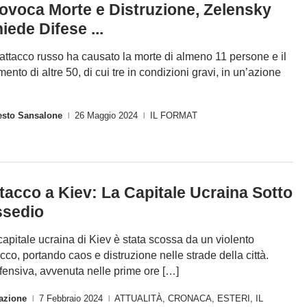
ovoca Morte e Distruzione, Zelensky
iede Difese ...
attacco russo ha causato la morte di almeno 11 persone e il
imento di altre 50, di cui tre in condizioni gravi, in un’azione
esto Sansalone
26 Maggio 2024
IL FORMAT
|
|
tacco a Kiev: La Capitale Ucraina Sotto
sedio
capitale ucraina di Kiev è stata scossa da un violento
acco, portando caos e distruzione nelle strade della città.
ffensiva, avvenuta nelle prime ore […]
azione
7 Febbraio 2024
ATTUALITÀ
,
CRONACA
,
ESTERI
,
IL
|
|