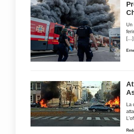
Pr
Ch
Un 
fer
[…]
Ern
At
As
La 
att
L’o
Red