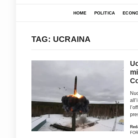
HOME
POLITICA
ECONO
TAG: UCRAINA
Uc
mi
C
Nuo
all
l’o
pre
Red
FO