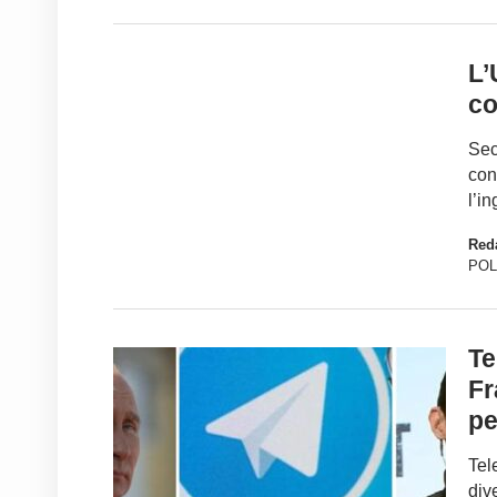
L’
co
Sec
con
l’i
Red
POL
Te
Fr
per
Tel
div