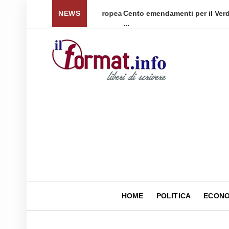
onograph in esclusiva europea
NEWS
Cento emendamenti per il Verde Pubbl
...
HOME
POLITICA
ECONO