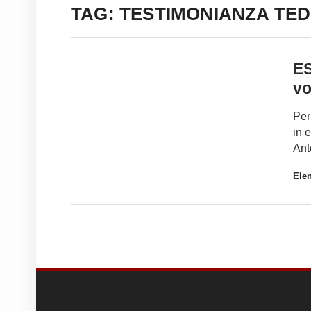
TAG: TESTIMONIANZA TE
ES
vo
Per
in 
Ant
Elen