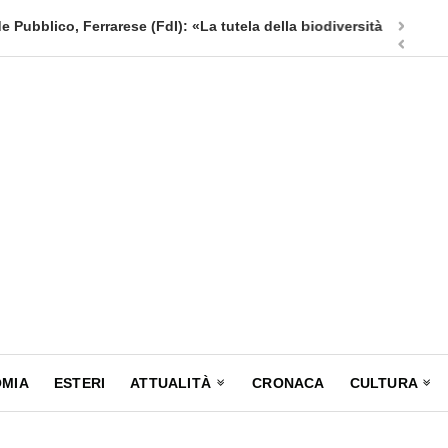
ico, Ferrarese (FdI): «La tutela della biodiversità non
Milano, V
MIA
ESTERI
ATTUALITÀ
CRONACA
CULTURA