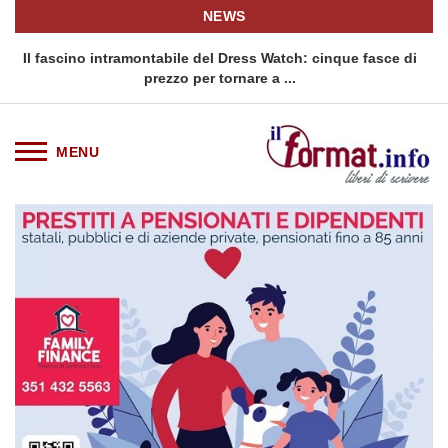
NEWS
bile del Dress Watch: cinque fasce di
Quellidipiazzaaffari lanci
zo per tornare a ...
siciliana: Qu