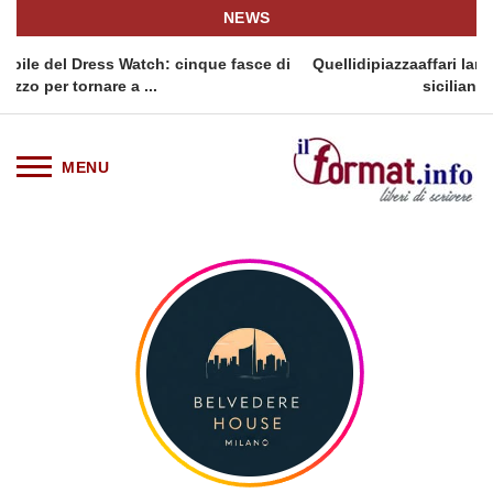
NEWS
 Watch: cinque fasce di
Quellidipiazzaaffari lancia un nuovo ap
 a ...
siciliana: Quellidipiazzatr