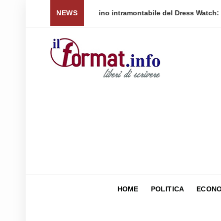
cinque fasce di prezzo per tornare a ...
NEWS
Quellidipiazzaa
HOME
POLITICA
ECONO