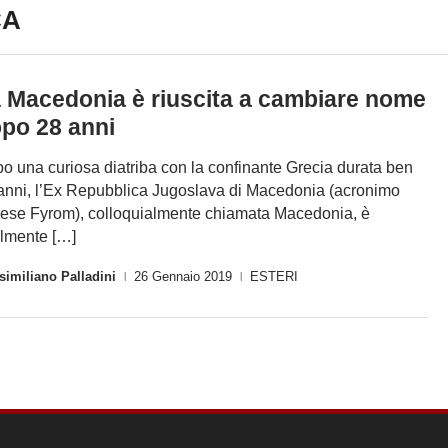
CA
 Macedonia è riuscita a cambiare nome
po 28 anni
o una curiosa diatriba con la confinante Grecia durata ben
anni, l’Ex Repubblica Jugoslava di Macedonia (acronimo
lese Fyrom), colloquialmente chiamata Macedonia, è
almente […]
imiliano Palladini
26 Gennaio 2019
ESTERI
|
|