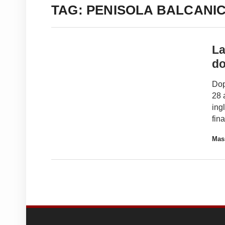
TAG: PENISOLA BALCANI
La
do
Dop
28 
ing
fin
Mass