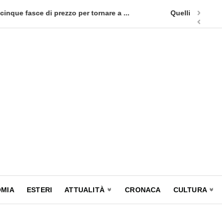
ffari lancia un nuovo appuntamento in terra siciliana: Quellidipiaz
MIA
ESTERI
ATTUALITÀ
CRONACA
CULTURA