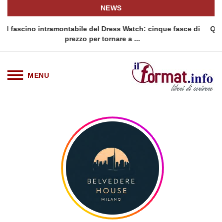
NEWS
bile del Dress Watch: cinque fasce di
Quellidipiazzaaffari lanci
zo per tornare a ...
siciliana: Qu