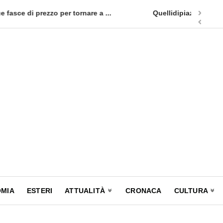
appuntamento in terra siciliana: Quellidipiazzatrinità
Tag Heuer
MIA
ESTERI
ATTUALITÀ
CRONACA
CULTURA