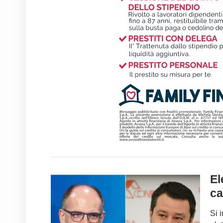
El
ca
Si 