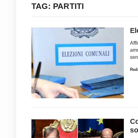
TAG: PARTITI
El
Aff
amm
sent
Red
Co
so