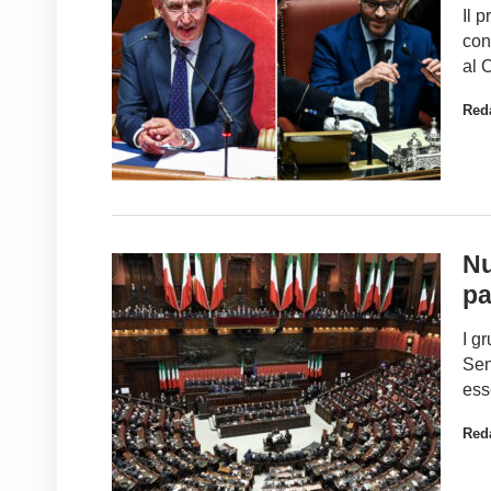
Il 
con
al 
Red
Nu
pa
I g
Sen
ess
Red