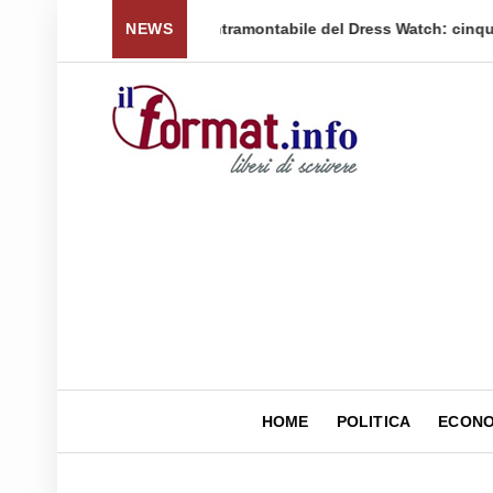
 per tornare a ...
NEWS
Quellidipiazzaaffari lancia un nuovo 
HOME
POLITICA
ECONO