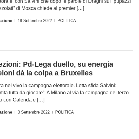
ttorale, con Salvini che dopo le parole di Draghi sui “pupazzi
zzolati” di Mosca chiede al premier […]
azione
18 Settembre 2022
POLITICA
|
|
ezioni: Pd-Lega duello, su energia
loni dà la colpa a Bruxelles
ra nel vivo la campagna elettorale. Letta sfida Salvini:
rtita tutta da giocare”. A Milano al via la campagna del terzo
o con Calenda e […]
azione
3 Settembre 2022
POLITICA
|
|