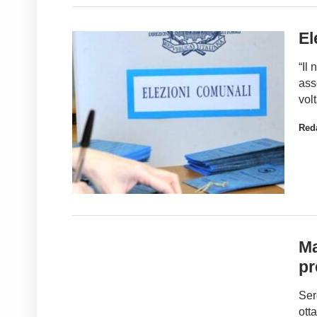
El
“Il
ass
vol
Red
Ma
pr
Ser
ott