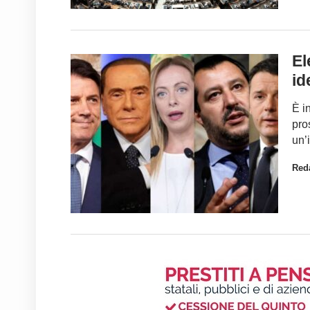
El
id
È i
pro
un’
Red