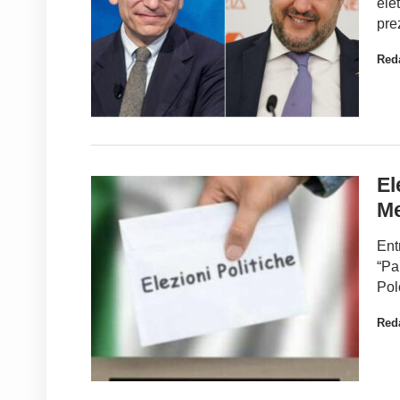
ele
pre
Red
El
Me
Ent
“Pa
Pol
Red