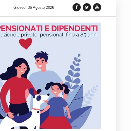
terra siciliana: Quellidipiazzatrinità
Giovedì 06 Agosto 2026
Tag Heuer lancia una var