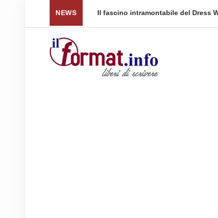
tramontabile del Dress Watch: cinque fasce di prezzo per tornare a .
NEWS