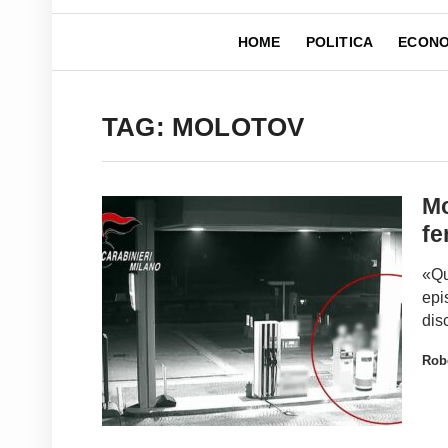
HOME
POLITICA
ECONO
TAG: MOLOTOV
Mo
fe
«Qu
epi
dis
Robe