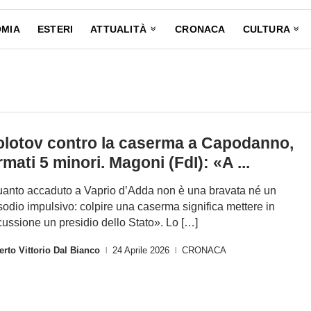
MIA
ESTERI
ATTUALITÀ
CRONACA
CULTURA
lotov contro la caserma a Capodanno,
rmati 5 minori. Magoni (FdI): «A ...
anto accaduto a Vaprio d’Adda non è una bravata né un
sodio impulsivo: colpire una caserma significa mettere in
cussione un presidio dello Stato». Lo […]
rto Vittorio Dal Bianco
24 Aprile 2026
CRONACA
|
|