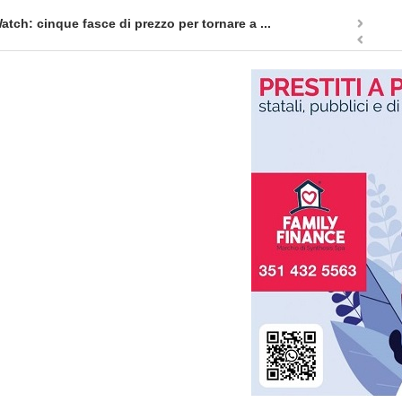
..
Quellidipiazzaaffari lancia un nuovo appuntamento in 