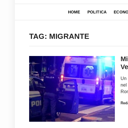
HOME
POLITICA
ECONO
TAG: MIGRANTE
Mi
Ve
Un 
nel
Rom
Red