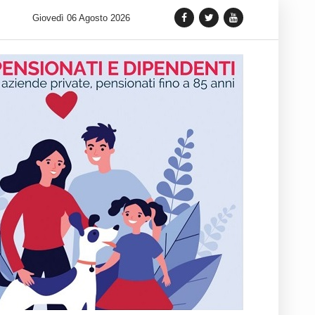
un nuovo appuntamento in terra siciliana: Quellidipiazzatrinità
Giovedì 06 Agosto 2026