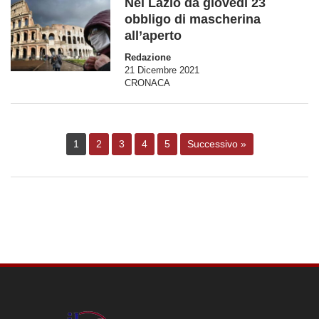
Nel Lazio da giovedì 23
obbligo di mascherina
all’aperto
Redazione
21 Dicembre 2021
CRONACA
1
2
3
4
5
Successivo »