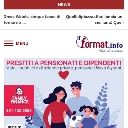
NEWS
cinque fasce di
Quellidipiazzaaffari lancia un nuovo appuntamen
siciliana: Quellidipiazzatrinità