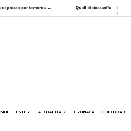
cia un nuovo appuntamento in terra siciliana: Quellidipiazzatrinità
MIA
ESTERI
ATTUALITÀ
CRONACA
CULTURA