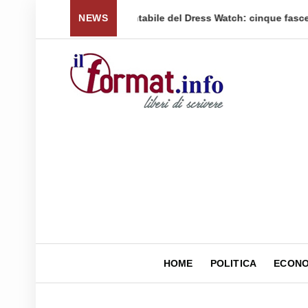
sce di prezzo per tornare a ...
NEWS
Quellidipiazzaaffari lan
HOME
POLITICA
ECONO