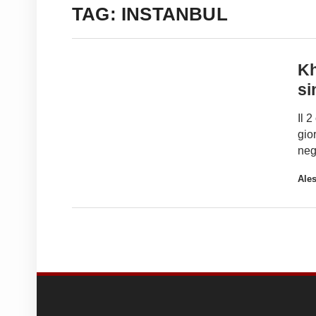
TAG: INSTANBUL
Kh
si
Il 
gio
neg
Ale