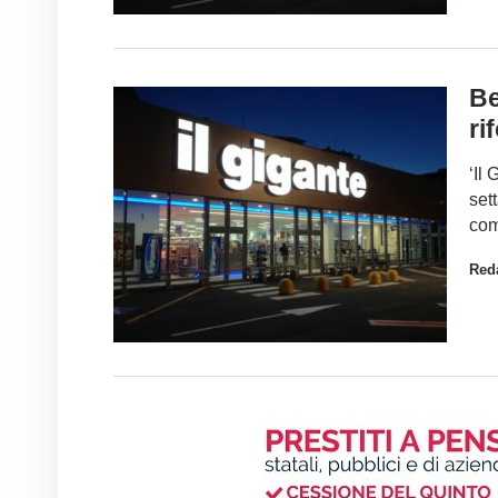
Be
ri
‘Il
set
com
Red