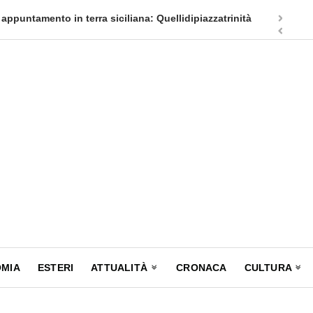
appuntamento in terra siciliana: Quellidipiazzatrinità
Tag Heuer
MIA
ESTERI
ATTUALITÀ
CRONACA
CULTURA