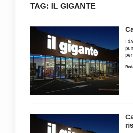
TAG: IL GIGANTE
Ca
I d
pun
per
Red
Ca
ri