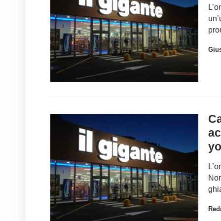
L’o
un’
pro
Gius
Ca
ac
yo
L’o
Nor
ghia
Red