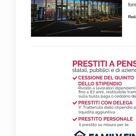
for
Red