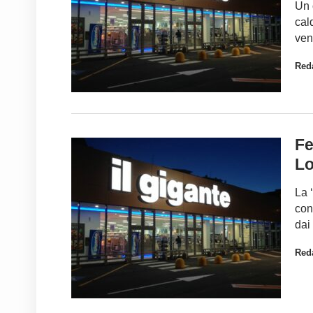
Un 
cal
ven
Red
Fe
Lo
La 
con
dai
Red