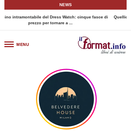
NEWS
 Dress Watch: cinque fasce di
Quellidipiazzaaffari lancia un nu
ornare a ...
siciliana: Quellidipi