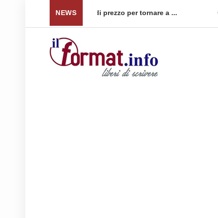
ezzo per tornare a ...
NEWS
Quellidipiazzaaffari lancia un nu