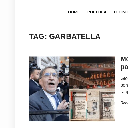
HOME
POLITICA
ECONO
TAG: GARBATELLA
Me
pa
Gio
son
rap
Red