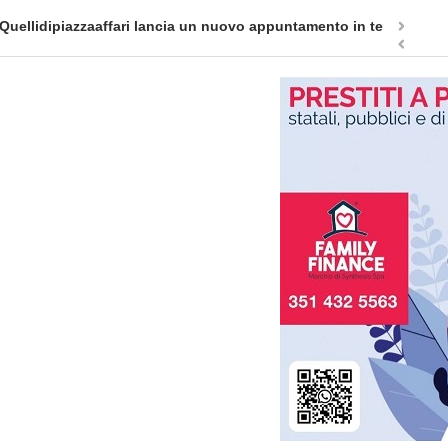
ovo appuntamento in terra siciliana: Quellidipiazzatrinità
Tag H