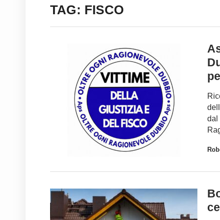
TAG: FISCO
As
Du
pe
Ric
del
dal
Rag
Robe
Bo
ce