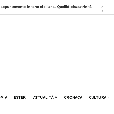
appuntamento in terra siciliana: Quellidipiazzatrinità
Tag Heuer
MIA
ESTERI
ATTUALITÀ
CRONACA
CULTURA