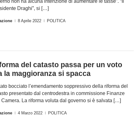
erno non ha alcuna intenzione di aumentare le tasse”. “Il
sidente Draghi”, si […]
azione
8 Aprile 2022
POLITICA
|
|
forma del catasto passa per un voto
 la maggioranza si spacca
tato bocciato l’emendamento soppressivo della riforma del
asto presentato dal centrodestra in commissione Finanze
a Camera. La riforma voluta dal governo si è salvata […]
azione
4 Marzo 2022
POLITICA
|
|