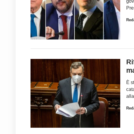
gov
Pre
Red
Ri
ma
È s
cat
all
Red