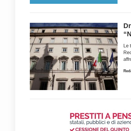
Dr
“N
Le 
Rec
affr
Red