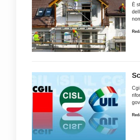
È s
del
nor
Red
Sc
Cgi
rif
gov
Red