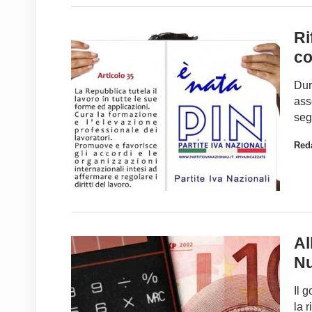
Ri
co
Dur
ass
seg
Red
Al
Nu
Il 
la 