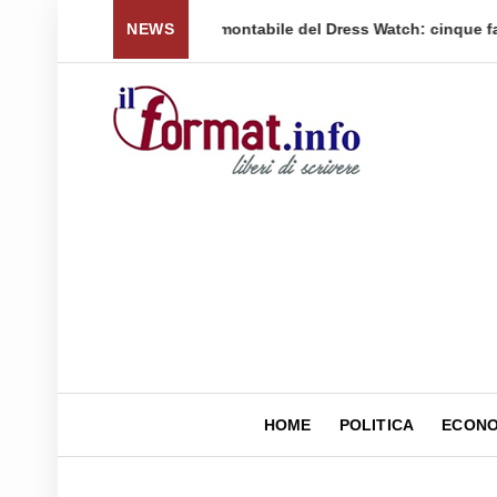
 per tornare a ...
NEWS
Quellidipiazzaaffari lancia un nuovo 
HOME
POLITICA
ECONO