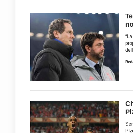
Te
no
“La 
pro
del
Red
Ch
Pl
Ser
Plze