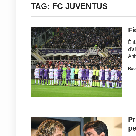
TAG: FC JUVENTUS
Fi
È r
d’a
Art
Rocc
Pr
pe