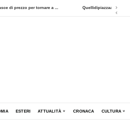
appuntamento in terra siciliana: Quellidipiazzatrinità
Tag Heuer
MIA
ESTERI
ATTUALITÀ
CRONACA
CULTURA