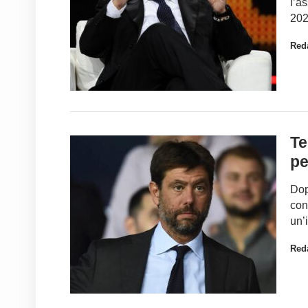
l’a
202
Red
Te
pe
Dop
con
un’
Red