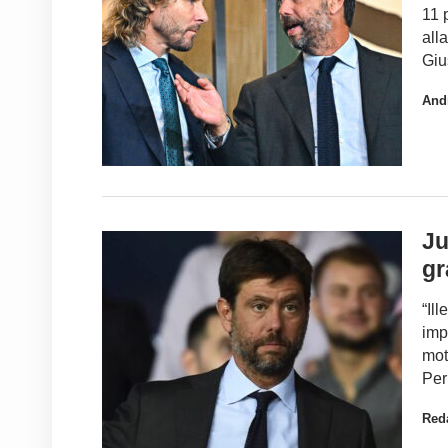
11 
all
Giu
And
Ju
gr
“Il
imp
mot
Per
Red