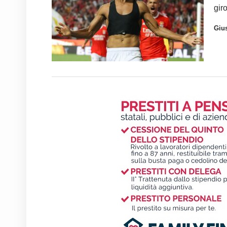
gir
Giu