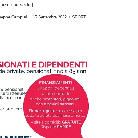
one c che vede […]
seppe Campisi
15 Settembre 2022
SPORT
|
|