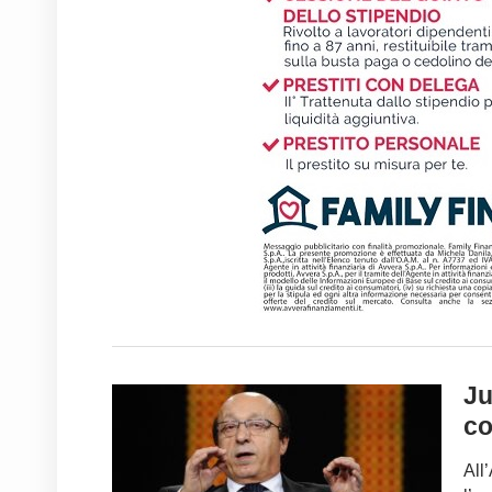
Ju
co
All