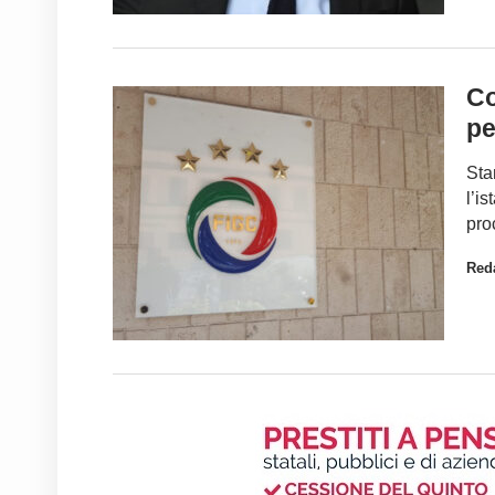
Co
pe
Sta
l’i
pro
Red