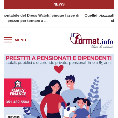
NEWS
 cinque fasce di
Quellidipiazzaaffari lancia un nuovo appuntame
siciliana: Quellidipiazzatrinità