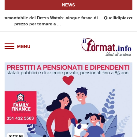
NEWS
 cinque fasce di
Quellidipiazzaaffari lancia un nuovo appuntame
siciliana: Quellidipiazzatrinità