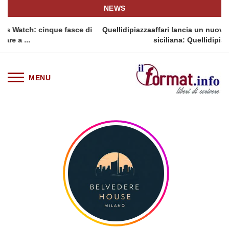
NEWS
ue fasce di
Quellidipiazzaaffari lancia un nuovo appuntamento i
siciliana: Quellidipiazzatrinità