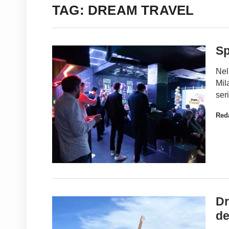
TAG: DREAM TRAVEL
Sp
Nel
Mil
ser
Red
Dr
de