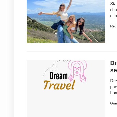
Sta
cha
ott
Red
Dr
se
Dre
pae
Lom
Gius