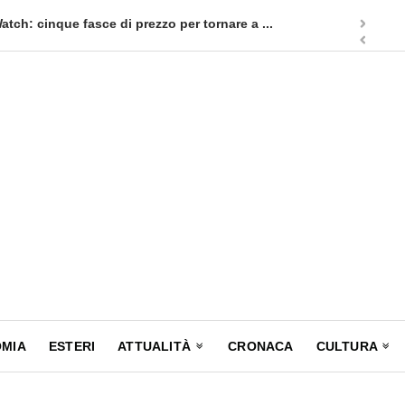
ia un nuovo appuntamento in terra siciliana: Quellidipiazzatrinità
MIA
ESTERI
ATTUALITÀ
CRONACA
CULTURA