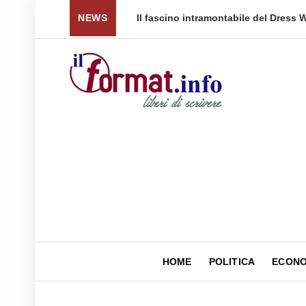
ce di prezzo per tornare a ...
NEWS
Quellidipiazzaaffari lanc
HOME
POLITICA
ECONO