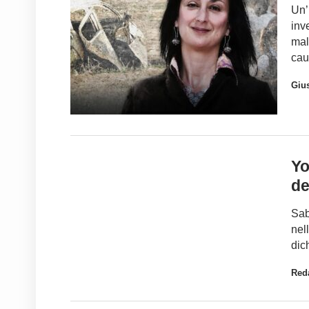
Un’
inv
mal
cau
Gius
Yo
de
Sab
nel
dic
Red