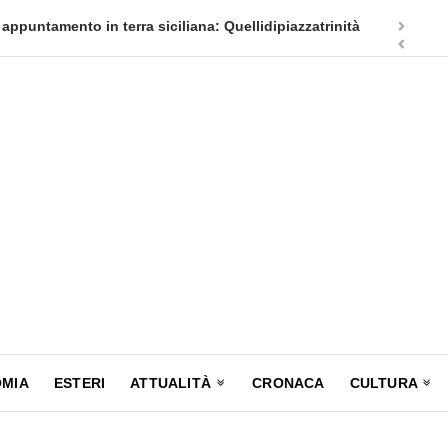
appuntamento in terra siciliana: Quellidipiazzatrinità
Tag Heuer
MIA
ESTERI
ATTUALITÀ
CRONACA
CULTURA