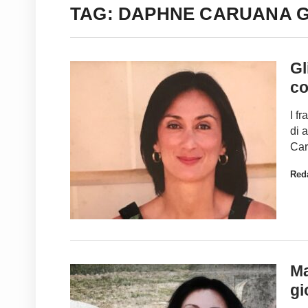
TAG: DAPHNE CARUANA G
Gl
co
I f
di 
Car
Red
Ma
gi