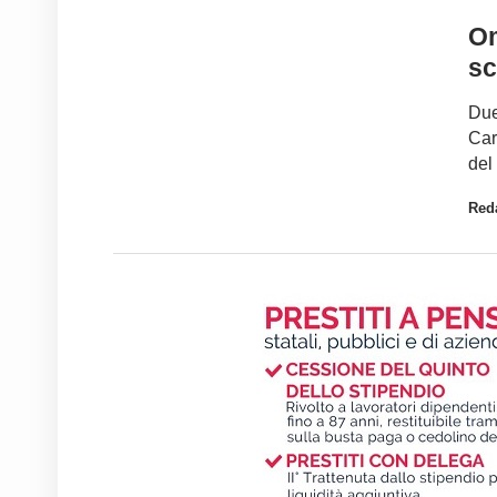
Om
sc
Due
Car
del
Red