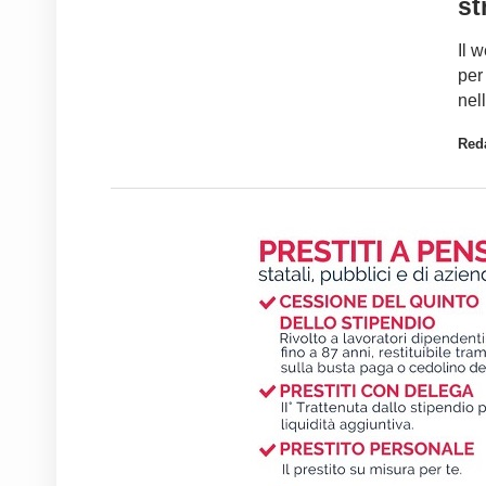
st
Il 
per 
nel
Red