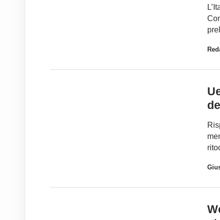
L’I
Con
pre
Red
Ue
de
Ris
men
rit
Gius
We