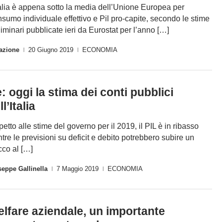
talia è appena sotto la media dell’Unione Europea per
sumo individuale effettivo e Pil pro-capite, secondo le stime
liminari pubblicate ieri da Eurostat per l’anno […]
azione
20 Giugno 2019
ECONOMIA
|
|
: oggi la stima dei conti pubblici
ll’Italia
petto alle stime del governo per il 2019, il PIL è in ribasso
tre le previsioni su deficit e debito potrebbero subire un
occo al […]
eppe Gallinella
7 Maggio 2019
ECONOMIA
|
|
lfare aziendale, un importante