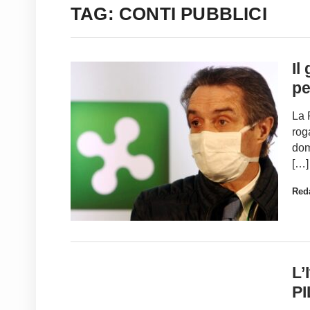
TAG: CONTI PUBBLICI
Il
pe
La 
rog
dom
[…]
Red
L’
PI