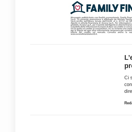
L’
pr
Ci 
con
dir
Red