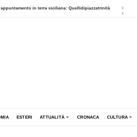
appuntamento in terra siciliana: Quellidipiazzatrinità
Tag Heuer
MIA
ESTERI
ATTUALITÀ
CRONACA
CULTURA