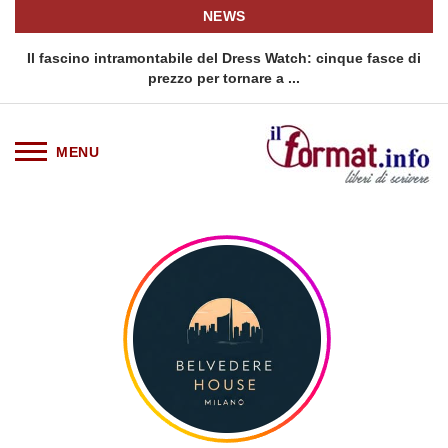
NEWS
tramontabile del Dress Watch: cinque fasce di
Quellidipiazzaaffa
prezzo per tornare a ...
sici