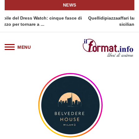
NEWS
ch: cinque fasce di
Quellidipiazzaaffari lancia un nuovo appunt
..
siciliana: Quellidipiazzatrinit