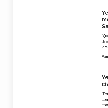
Ye
me
Sa
“Qu
di 
vit
Mass
Ye
ci
“Da
com
con